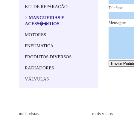
KIT DE REPARAÇÃO
Telefone
> MANGUEIRAS E
Mensagem
ACESS��RIOS
MOTORES
PNEUMATICA
PRODUTOS DIVERSOS
RADIADORES
VÁLVULAS
Marcas
Produtos
mais vistas
mais vistos
ALFAGOMMA
Bombas Hidr�ulicas de Engr
LAMBORGHINI
Medidores de Caudal
HAWE HIDRAULIK
Mangueiras Industriais
BORELLI
Execução de Tubos Flexíveis