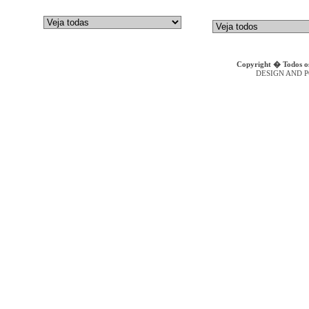
GALTECH
Bombas de Embolos Axiais
DENISON HYDRAULICS
Bombas Hidr�ulicas de Engr
Copyright � Todos os
DESIGN AND 