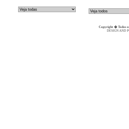
GALTECH
Bombas de Embolos Axiais
DENISON HYDRAULICS
Bombas Hidr�ulicas de Engr
Copyright � Todos os
DESIGN AND 