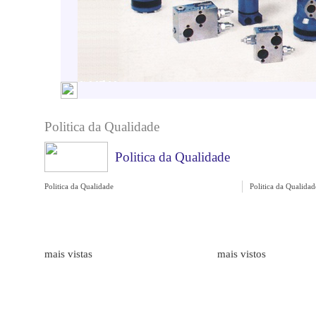
Politica da Qualidade
Politica da Qualidade
Politica da Qualidade
Politica da Qualidad
Marcas
Produtos
mais vistas
mais vistos
ALFAGOMMA
Bombas Hidr�ulicas de Engr
LAMBORGHINI
Medidores de Caudal
HAWE HIDRAULIK
Mangueiras Industriais
BORELLI
Execução de Tubos Flexíveis
GALTECH
Bombas de Embolos Axiais
DENISON HYDRAULICS
Bombas Hidr�ulicas de Engr