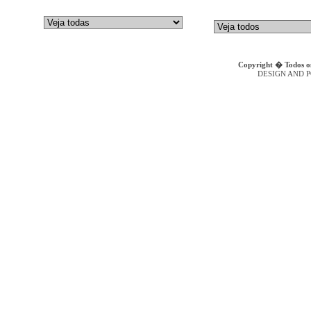
GALTECH
Bombas de Embolos Axiais
DENISON HYDRAULICS
Bombas Hidr�ulicas de Engr
Copyright � Todos os
DESIGN AND 