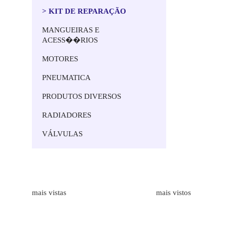
> KIT DE REPARAÇÃO
MANGUEIRAS E
ACESS��RIOS
MOTORES
PNEUMATICA
PRODUTOS DIVERSOS
RADIADORES
VÁLVULAS
Marcas
Produtos
mais vistas
mais vistos
ALFAGOMMA
Bombas Hidr�ulicas de Engr
LAMBORGHINI
Medidores de Caudal
HAWE HIDRAULIK
Mangueiras Industriais
BORELLI
Execução de Tubos Flexíveis