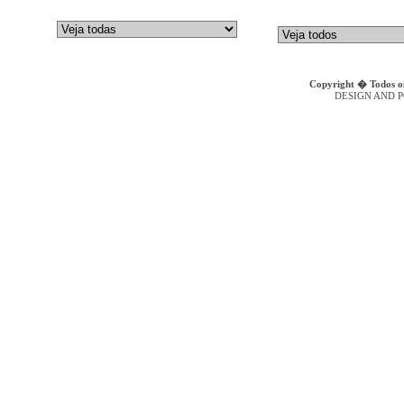
GALTECH
Bombas de Embolos Axiais
DENISON HYDRAULICS
Bombas Hidr�ulicas de Engr
Copyright � Todos os
DESIGN AND 