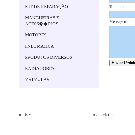
KIT DE REPARAÇÃO
Telefone
MANGUEIRAS E
Mensagem
ACESS��RIOS
MOTORES
PNEUMATICA
PRODUTOS DIVERSOS
RADIADORES
VÁLVULAS
Marcas
Produtos
mais vistas
mais vistos
ALFAGOMMA
Bombas Hidr�ulicas de Engr
LAMBORGHINI
Medidores de Caudal
HAWE HIDRAULIK
Mangueiras Industriais
BORELLI
Execução de Tubos Flexíveis