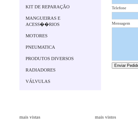
KIT DE REPARAÇÃO
Telefone
MANGUEIRAS E
Mensagem
ACESS��RIOS
MOTORES
PNEUMATICA
PRODUTOS DIVERSOS
RADIADORES
VÁLVULAS
Marcas
Produtos
mais vistas
mais vistos
ALFAGOMMA
Bombas Hidr�ulicas de Engr
LAMBORGHINI
Medidores de Caudal
HAWE HIDRAULIK
Mangueiras Industriais
BORELLI
Execução de Tubos Flexíveis