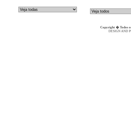
GALTECH
Bombas de Embolos Axiais
DENISON HYDRAULICS
Bombas Hidr�ulicas de Engr
Copyright � Todos os
DESIGN AND 