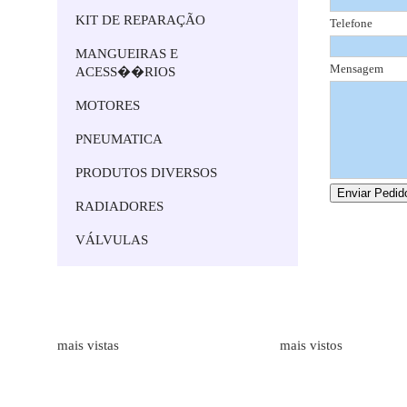
KIT DE REPARAÇÃO
Telefone
MANGUEIRAS E
Mensagem
ACESS��RIOS
MOTORES
PNEUMATICA
PRODUTOS DIVERSOS
RADIADORES
VÁLVULAS
Marcas
Produtos
mais vistas
mais vistos
ALFAGOMMA
Bombas Hidr�ulicas de Engr
LAMBORGHINI
Medidores de Caudal
HAWE HIDRAULIK
Mangueiras Industriais
BORELLI
Execução de Tubos Flexíveis