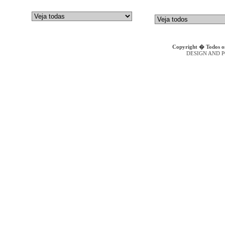
GALTECH
Bombas de Embolos Axiais
DENISON HYDRAULICS
Bombas Hidr�ulicas de Engr
Copyright � Todos os
DESIGN AND 